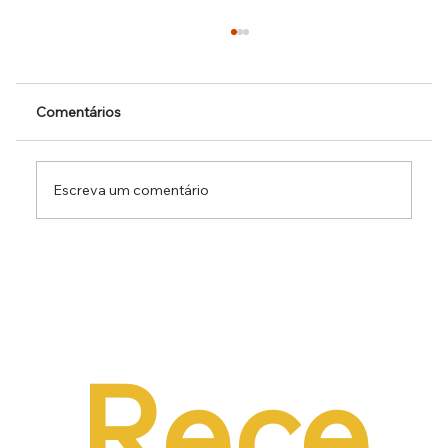
Comentários
Escreva um comentário
Dr. Ermínio Lima Neto defende PEC do
Emprego em audiência da CCJ e destaca
necessidade de reduzir o custo da
contratação formal
Rece