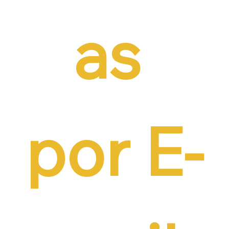
as 
por E-