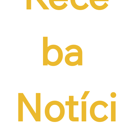
ba 
Notíci