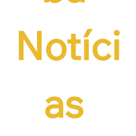
Notíci
as 