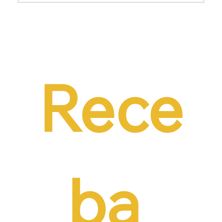
Dr. Ermínio Lima Neto defende PEC do
Emprego em audiência da CCJ e destaca
necessidade de reduzir o custo da
contratação formal
Rece
ba 