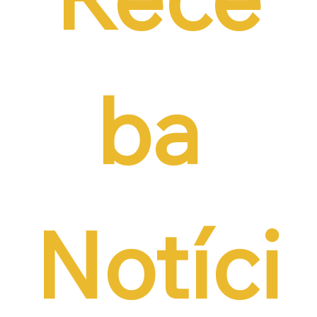
ba 
Notíci