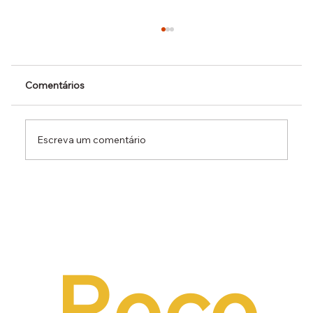
Comentários
Escreva um comentário
Dr. Ermínio Lima Neto defende PEC do
Emprego em audiência da CCJ e destaca
necessidade de reduzir o custo da
contratação formal
Rece