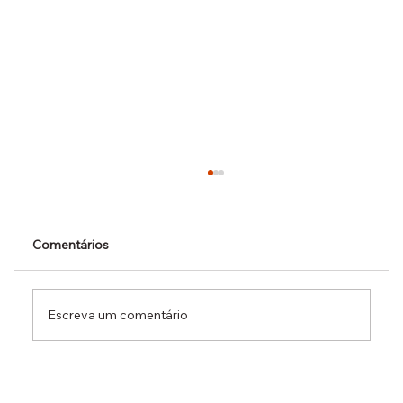
Comentários
Escreva um comentário
Dr. Ermínio Lima Neto defende PEC do