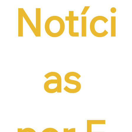
Notíci
as 