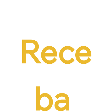
Dr. Ermínio Lima Neto defende PEC do
Emprego em audiência da CCJ e destaca
necessidade de reduzir o custo da
contratação formal
Rece
ba 