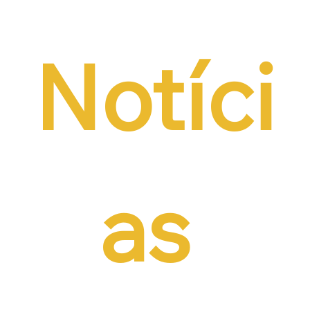
Notíci
as 