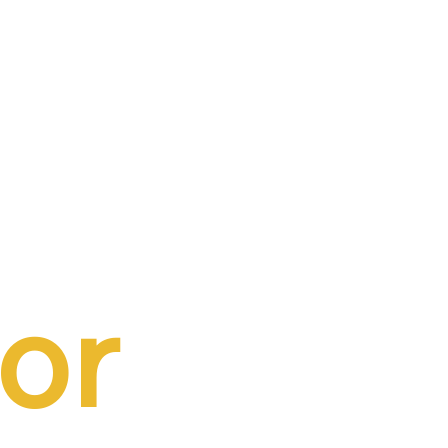
buição
a folha
or 