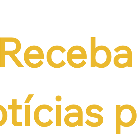
de PEC do Emprego
alternativas à contri
iência da CCJ e
previdenciária sobre 
a necessidade de
r o custo da
tação formal
Receba 
tícias p