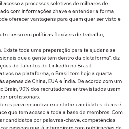
 acesso a processos seletivos de milhares de 
rado com informações chave e entender a forma 
ode oferecer vantagens para quem quer ser visto e 
rocesso em políticas flexíveis de trabalho, 
 Existe toda uma preparação para te ajudar a se 
sionais que a gente tem dentro da plataforma”, diz 
ções de Talentos do LinkedIn no Brasil.
tivos na plataforma, o Brasil tem hoje a quarta 
rás apenas de China, EUA e Índia. De acordo com um 
ic Brain, 90% dos recrutadores entrevistados usam 
ar profissionais.
dores para encontrar e contatar candidatos ideais é 
rface que tem acesso a toda a base de membros. Com 
onar candidatos por palavras-chave, competências, 
scar pessoas que já interagiram com publicações da 