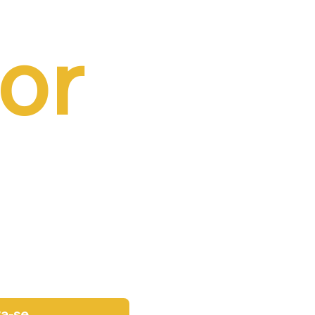
or 
va-se