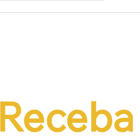
mínio Lima Neto
Empresários propõe
de PEC do Emprego
alternativas à contri
iência da CCJ e
previdenciária sobre 
a necessidade de
r o custo da
tação formal
Receba 