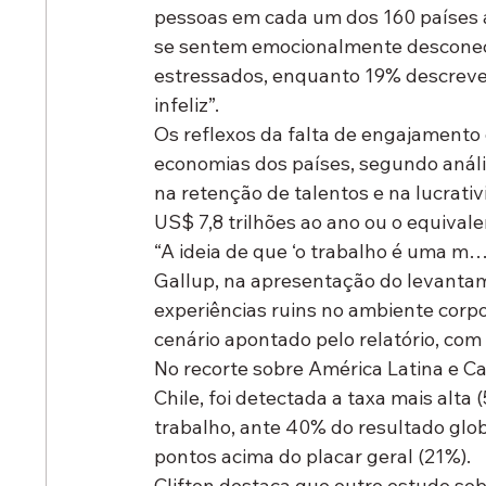
pessoas em cada um dos 160 países a
se sentem emocionalmente desconec
estressados, enquanto 19% descreve
infeliz”.
Os reflexos da falta de engajamento 
economias dos países, segundo análi
na retenção de talentos e na lucrat
US$ 7,8 trilhões ao ano ou o equival
“A ideia de que ‘o trabalho é uma m…
Gallup, na apresentação do levantam
experiências ruins no ambiente corpo
cenário apontado pelo relatório, co
No recorte sobre América Latina e Car
Chile, foi detectada a taxa mais alta
trabalho, ante 40% do resultado glo
pontos acima do placar geral (21%).
Clifton destaca que outro estudo sob