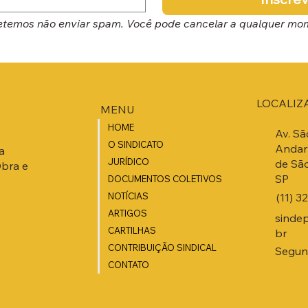
temos não enviar spam. Você pode cancelar a qualquer mo
LOCALIZ
MENU
HOME
Av. Sã
O SINDICATO
Andar 
a
JURÍDICO
de São
Obra e
SP
DOCUMENTOS COLETIVOS
(11) 3
NOTÍCIAS
ARTIGOS
sinde
CARTILHAS
br
CONTRIBUIÇÃO SINDICAL
Segund
CONTATO