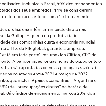
nalisados, inclusive o Brasil, 60% dos respondentes 
tados dos seus empregos, 44% se consideram 
m o tempo no escritório como “extremamente 
dos profissionais têm um impacto direto nas 
se da Gallup. A queda na produtividade, 
ividade das companhias custa à economia mundial 
ente a 11% do PIB global, garante a empresa.
’ está em toda parte”, resume Jon Clifton, CEO da 
ento. A pandemia, as longas horas de expediente e 
rativo são apontadas como as principais razões do 
m dados coletados entre 2021 e março de 2022.
ibe, que inclui 19 países como Brasil, Argentina e 
 (53%) de “preocupações diárias” no horário de 
bal. Já o índice de engajamento marcou 23%, dois 
re burnout feito pela multinacional de pesquisas 