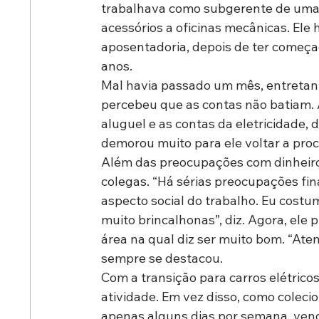
trabalhava como subgerente de uma 
acessórios a oficinas mecânicas. Ele 
aposentadoria, depois de ter começad
anos.
Mal havia passado um mês, entretanto
percebeu que as contas não batiam. 
aluguel e as contas da eletricidade,
demorou muito para ele voltar a pr
Além das preocupações com dinheiro,
colegas. “Há sérias preocupações fina
aspecto social do trabalho. Eu cost
muito brincalhonas”, diz. Agora, el
área na qual diz ser muito bom. “Aten
sempre se destacou.
Com a transição para carros elétricos
atividade. Em vez disso, como colecio
apenas alguns dias por semana, vend