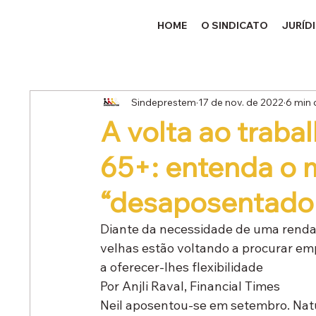
HOME
O SINDICATO
JURÍD
Sindeprestem
17 de nov. de 2022
6 min 
A volta ao traba
65+: entenda o
“desaposentador
Diante da necessidade de uma renda a
velhas estão voltando a procurar em
a oferecer-lhes flexibilidade
Por Anjli Raval, Financial Times
Neil aposentou-se em setembro. Natur