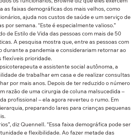
odos os funcionários, Browne diz que eles exercem 
a as faixas demográficas dos mais velhos, como 
onários, ajuda nos custos de saúde e um serviço de 
dias por semana. “Este é especialmente valioso.”
do de Estilo de Vida das pessoas com mais de 50 
ticas. A pesquisa mostra que, entre as pessoas com 
 durante a pandemia e considerariam retornar ao 
flexíveis prioridade.
psicoterapeuta e assistente social autônoma, a 
ilidade de trabalhar em casa e de realizar consultas 
lhar por mais anos. Depois de ter reduzido o número 
m razão de uma cirurgia de coluna malsucedida – 
a profissional – ela agora reverteu o rumo. Em 
ierarquia, preparando lares para crianças pequenas 
is.
ios”, diz Quennell. “Essa faixa demográfica pode ser 
tunidade e flexibilidade. Ao fazer metade das 