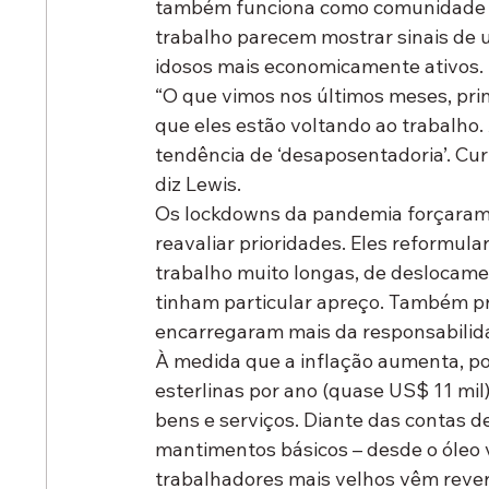
também funciona como comunidade dig
trabalho parecem mostrar sinais de 
idosos mais economicamente ativos.
“O que vimos nos últimos meses, pri
que eles estão voltando ao trabalho.
tendência de ‘desaposentadoria’. Cu
diz Lewis.
Os lockdowns da pandemia forçaram m
reavaliar prioridades. Eles reformula
trabalho muito longas, de deslocam
tinham particular apreço. Também pr
encarregaram mais da responsabilid
À medida que a inflação aumenta, por
esterlinas por ano (quase US$ 11 mil)
bens e serviços. Diante das contas d
mantimentos básicos – desde o óleo v
trabalhadores mais velhos vêm rever