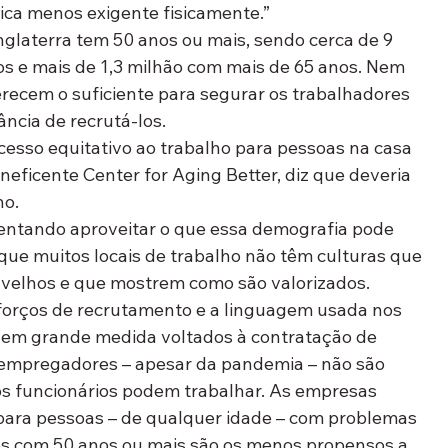
ica menos exigente fisicamente.”
glaterra tem 50 anos ou mais, sendo cerca de 9 
os e mais de 1,3 milhão com mais de 65 anos. Nem 
recem o suficiente para segurar os trabalhadores 
ncia de recrutá-los.
cesso equitativo ao trabalho para pessoas na casa 
eficente Center for Aging Better, diz que deveria 
ho.
entando aproveitar o que essa demografia pode 
que muitos locais de trabalho não têm culturas que 
velhos e que mostrem como são valorizados. 
orços de recrutamento e a linguagem usada nos 
em grande medida voltados à contratação de 
 empregadores – apesar da pandemia – não são 
os funcionários podem trabalhar. As empresas 
para pessoas – de qualquer idade – com problemas 
es com 50 anos ou mais são os menos propensos a 