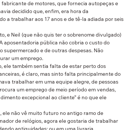
fabricante de motores, que fornecia autopeças e 
havia decidido que, enfim, era hora da 
o a trabalhar aos 17 anos e de tê-la adiada por seis 
, e Neil (que não quis ter o sobrenome divulgado) 
A aposentadoria pública não cobria o custo do 
 do supermercado e de outras despesas. Não 
ocurar um emprego.
 ele também sentia falta de estar perto dos 
nceiras, é claro, mas sinto falta principalmente do 
umava trabalhar em uma equipe alegre, de pessoas 
e procura um emprego de meio período em vendas, 
dimento excepcional ao cliente” é no que ele 
, ele não vê muito futuro no antigo ramo de 
nador de relógios, agora ele gostaria de trabalhar 
endo antiguidades; ou em uma livraria.