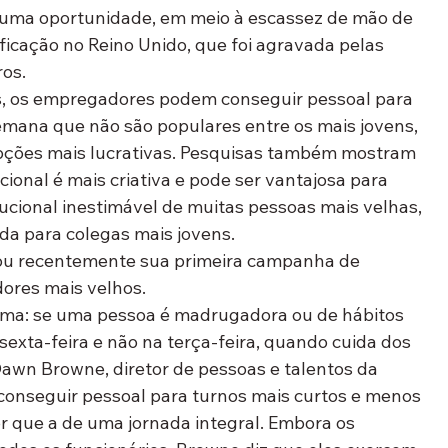
uma oportunidade, em meio à escassez de mão de 
ificação no Reino Unido, que foi agravada pelas 
ros.
s, os empregadores podem conseguir pessoal para 
emana que não são populares entre os mais jovens, 
pções mais lucrativas. Pesquisas também mostram 
ional é mais criativa e pode ser vantajosa para 
ucional inestimável de muitas pessoas mais velhas, 
da para colegas mais jovens.
nçou recentemente sua primeira campanha de 
ores mais velhos.
ima: se uma pessoa é madrugadora ou de hábitos 
sexta-feira e não na terça-feira, quando cuida dos 
 Dawn Browne, diretor de pessoas e talentos da 
 conseguir pessoal para turnos mais curtos e menos 
 que a de uma jornada integral. Embora os 