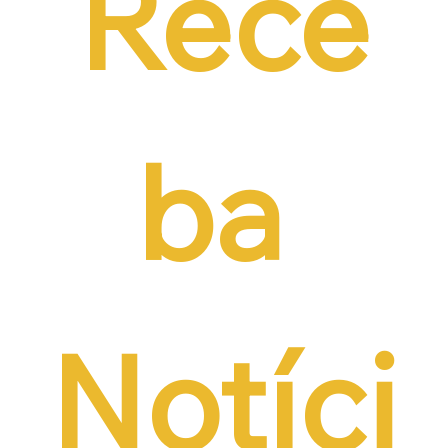
Rece
ba 
Notíci