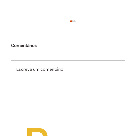
Comentários
Escreva um comentário
Dr. Ermínio Lima Neto defende PEC do
Emprego em audiência da CCJ e destaca
necessidade de reduzir o custo da
contratação formal