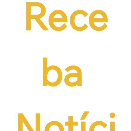
Rece
ba 
Notíci