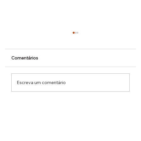
Comentários
Escreva um comentário
Dr. Ermínio Lima Neto defende PEC do
Emprego em audiência da CCJ e destaca
necessidade de reduzir o custo da
contratação formal