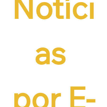
Notíci
as 
por E-