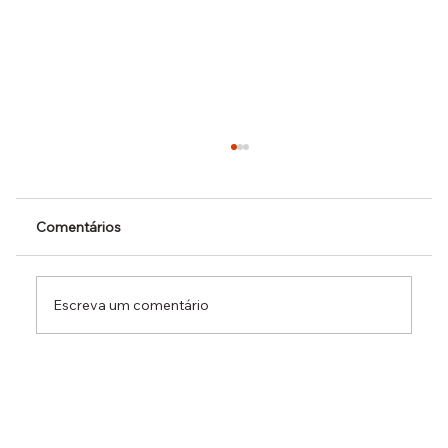
Comentários
Escreva um comentário
Dr. Ermínio Lima Neto defende PEC do
Emprego em audiência da CCJ e destaca
necessidade de reduzir o custo da