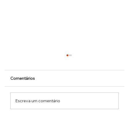
Comentários
Escreva um comentário
Dr. Ermínio Lima Neto defende PEC do