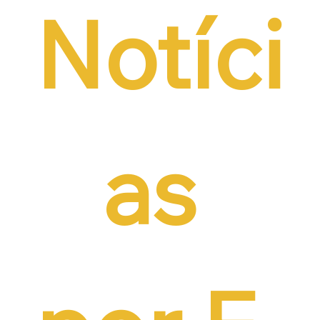
Notíci
as 