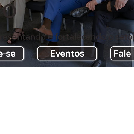
io
esentando e fortalecendo o setor
e-se
Eventos
Fale