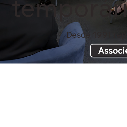
temporár
Desde 1991 repr
Associ