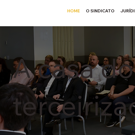
HOME
O SINDICATO
JURÍD
A casa do
terceiriz