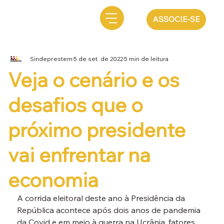
ASSOCIE-SE
Sindeprestem
5 de set. de 2022
5 min de leitura
Veja o cenário e os
desafios que o
próximo presidente
vai enfrentar na
economia
A corrida eleitoral deste ano à Presidência da 
República acontece após dois anos de pandemia 
da Covid e em meio à guerra na Ucrânia, fatores 