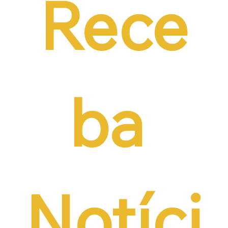
Rece
ba 
Notíci