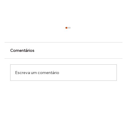
Comentários
Escreva um comentário
Dr. Ermínio Lima Neto defende PEC do
Emprego em audiência da CCJ e destaca
necessidade de reduzir o custo da
contratação formal