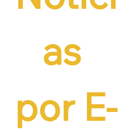
as 
por E-