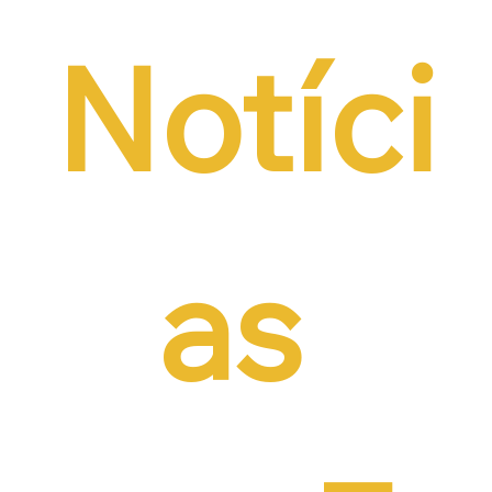
Notíci
as 