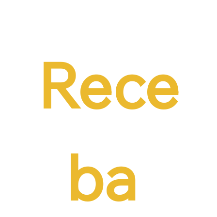
Dr. Ermínio Lima Neto defende PEC do
Emprego em audiência da CCJ e destaca
necessidade de reduzir o custo da
contratação formal
Rece
ba 