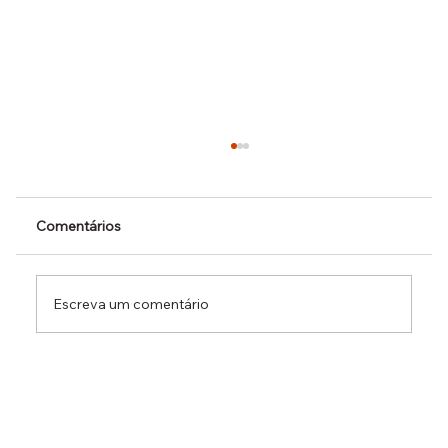
Comentários
Escreva um comentário
Dr. Ermínio Lima Neto defende PEC do
Emprego em audiência da CCJ e destaca
necessidade de reduzir o custo da