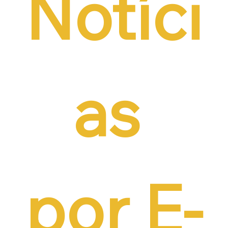
Notíci
as 
por E-