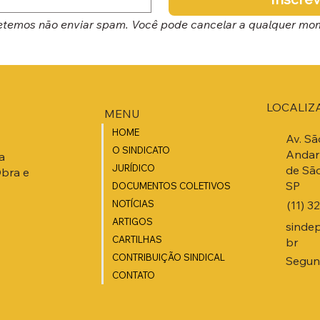
temos não enviar spam. Você pode cancelar a qualquer mo
LOCALIZ
MENU
HOME
Av. Sã
O SINDICATO
Andar 
a
JURÍDICO
de São
Obra e
SP
DOCUMENTOS COLETIVOS
(11) 3
NOTÍCIAS
ARTIGOS
sinde
CARTILHAS
br
CONTRIBUIÇÃO SINDICAL
Segund
CONTATO