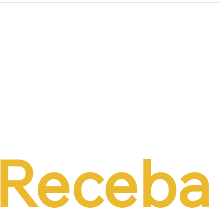
de PEC do Emprego
alternativas à contri
iência da CCJ e
previdenciária sobre 
a necessidade de
r o custo da
tação formal
Receba 