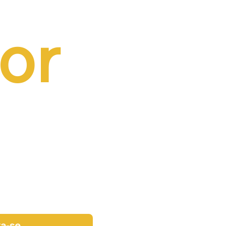
or 
va-se