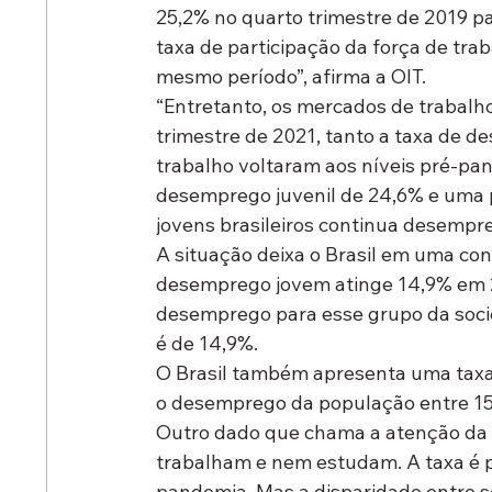
25,2% no quarto trimestre de 2019 p
taxa de participação da força de tra
mesmo período”, afirma a OIT.
“Entretanto, os mercados de trabalh
trimestre de 2021, tanto a taxa de d
trabalho voltaram aos níveis pré-pan
desemprego juvenil de 24,6% e uma p
jovens brasileiros continua desempre
A situação deixa o Brasil em uma con
desemprego jovem atinge 14,9% em 20
desemprego para esse grupo da socied
é de 14,9%.
O Brasil também apresenta uma taxa
o desemprego da população entre 15
Outro dado que chama a atenção da e
trabalham e nem estudam. A taxa é p
pandemia. Mas a disparidade entre s