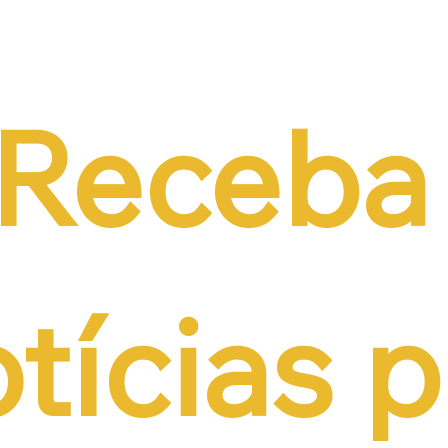
de PEC do Emprego
alternativas à contri
iência da CCJ e
previdenciária sobre 
a necessidade de
r o custo da
tação formal
Receba 
tícias p