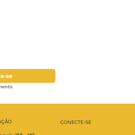
va-se
mento.
AÇÃO
CONECTE-SE
o Luís, 258 - 18º