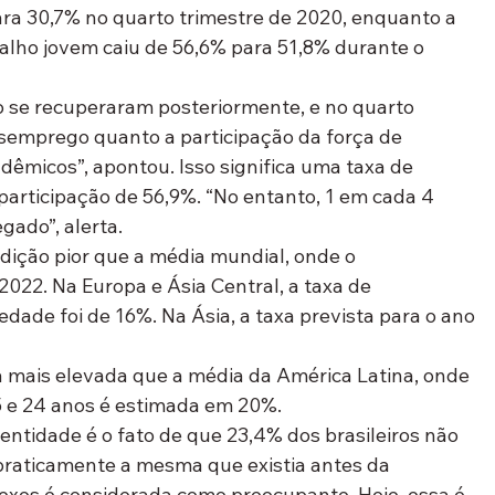
ara 30,7% no quarto trimestre de 2020, enquanto a 
balho jovem caiu de 56,6% para 51,8% durante o 
o se recuperaram posteriormente, e no quarto 
esemprego quanto a participação da força de 
dêmicos”, apontou. Isso significa uma taxa de 
articipação de 56,9%. “No entanto, 1 em cada 4 
gado”, alerta.
dição pior que a média mundial, onde o 
22. Na Europa e Ásia Central, a taxa de 
ade foi de 16%. Na Ásia, a taxa prevista para o ano 
 mais elevada que a média da América Latina, onde 
 e 24 anos é estimada em 20%.
ntidade é o fato de que 23,4% dos brasileiros não 
raticamente a mesma que existia antes da 
exos é considerada como preocupante. Hoje, essa é 