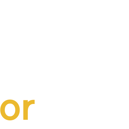
buição
a folha
or 