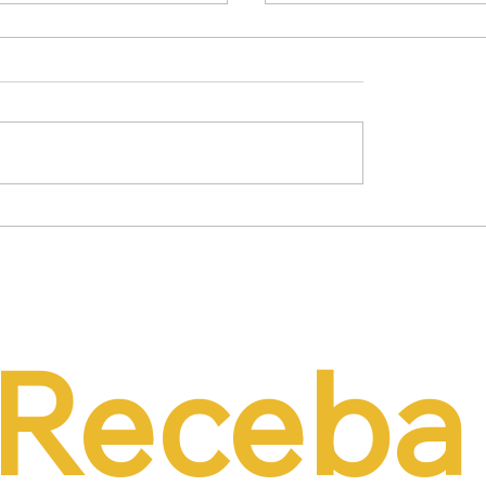
mínio Lima Neto
Empresários propõe
de PEC do Emprego
alternativas à contri
iência da CCJ e
previdenciária sobre 
a necessidade de
r o custo da
tação formal
Receba 