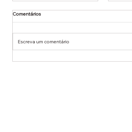
Comentários
Escreva um comentário
Dr. Ermínio Lima Neto
Dr. Er
defende aperfeiçoamento
defen
do Estatuto do Aprendiz em
em aud
audiência no Senado
destac
reduzi
contra