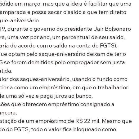
dido em março, mas que a ideia é facilitar que uma 
mparada e possa sacar o saldo a que tem direito 
que-aniversário.
19, durante o governo do presidente Jair Bolsonaro 
ire, uma vez por ano, um percentual de seu saldo, 
varia de acordo com o saldo na conta do FGTS).
que optam pelo saque-aniversário deixam de ter o 
GTS se forem demitidos pelo empregador sem justa 
tida.
alor dos saques-aniversário, usando o fundo como 
nciona como um empréstimo, em que o trabalhador 
e uma só vez e paga juros ao banco.
uições que oferecem empréstimo consignado a 
âncora.
atação de um empréstimo de R$ 22 mil. Mesmo que 
do do FGTS, todo o valor fica bloqueado como 