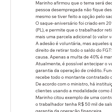
Marinho afirmou que o tema será deci
pessoa desempregada não fique desa
mesmo se tiver feito a opção pelo sa
O saque-aniversário foi criado em 20
(PL), e permite que o trabalhador ret
mais uma parcela adicional (o valor 
A adesão é voluntária, mas aqueles 
direito de retirar todo o saldo do F
causa. Apenas a multa de 40% é man
Atualmente, é possível antecipar o v
garantia da operação de crédito. Fu
recebe todo o montante contratado d
De acordo com o ministro, há instit
clientes usando a modalidade como 
Marinho citou exemplo de uma contr
o trabalhador tenha R$ 50 mil de sal
garantia da operação financeira.