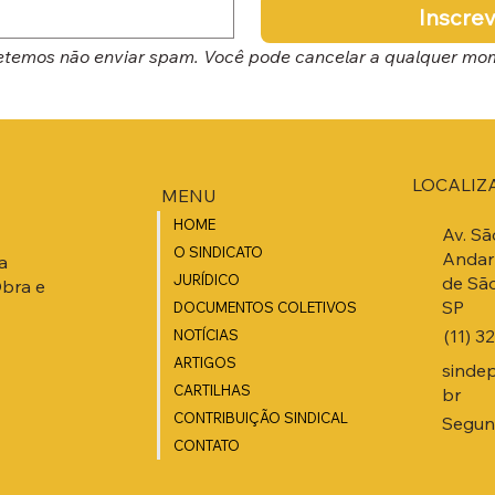
Inscre
temos não enviar spam. Você pode cancelar a qualquer mo
LOCALIZ
MENU
HOME
Av. Sã
O SINDICATO
Andar 
a
JURÍDICO
de São
Obra e
SP
DOCUMENTOS COLETIVOS
(11) 3
NOTÍCIAS
ARTIGOS
sinde
CARTILHAS
br
CONTRIBUIÇÃO SINDICAL
Segund
CONTATO