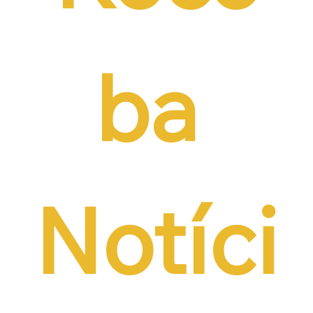
ba 
Notíci