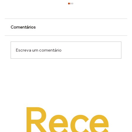
Comentários
Escreva um comentário
Dr. Ermínio Lima Neto defende PEC do
Emprego em audiência da CCJ e destaca
necessidade de reduzir o custo da
contratação formal
Rece