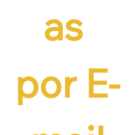
as 
por E-