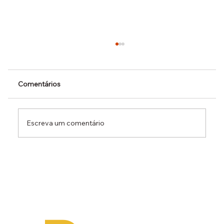
Comentários
Escreva um comentário
Dr. Ermínio Lima Neto defende PEC do
Emprego em audiência da CCJ e destaca
necessidade de reduzir o custo da
contratação formal