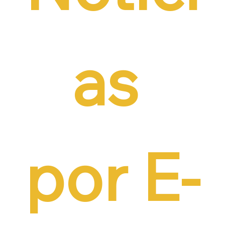
as 
por E-