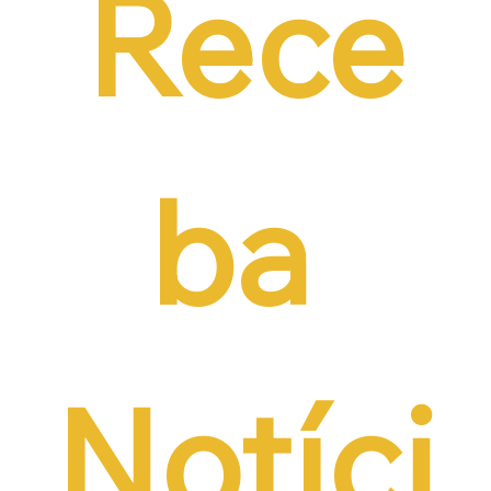
Rece
ba 
Notíci