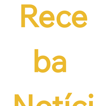
Rece
ba 
Notíci