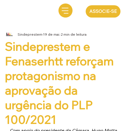
ASSOCIE-SE
Sindeprestem
19 de mai.
2 min de leitura
Sindeprestem e
Fenaserhtt reforçam
protagonismo na
aprovação da
urgência do PLP
100/2021
Com apoio do presidente da Câmara, Hugo Motta, 