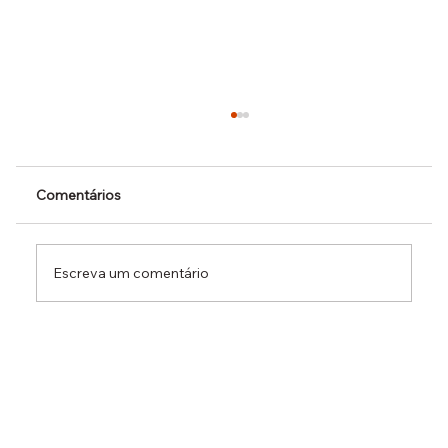
Comentários
Escreva um comentário
Dr. Ermínio Lima Neto defende PEC do
Emprego em audiência da CCJ e destaca
necessidade de reduzir o custo da
contratação formal