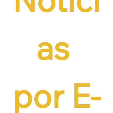
as 
por E-