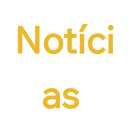
Notíci
as 