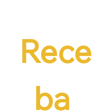
Dr. Ermínio Lima Neto defende PEC do
Emprego em audiência da CCJ e destaca
necessidade de reduzir o custo da
contratação formal
Rece
ba 