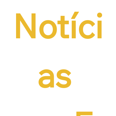
Notíci
as 