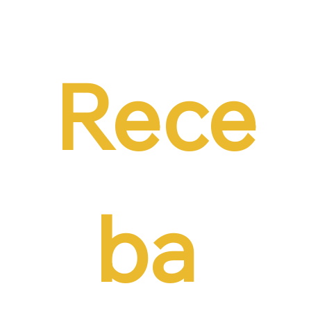
Dr. Ermínio Lima Neto defende PEC do
Emprego em audiência da CCJ e destaca
necessidade de reduzir o custo da
contratação formal
Rece
ba 