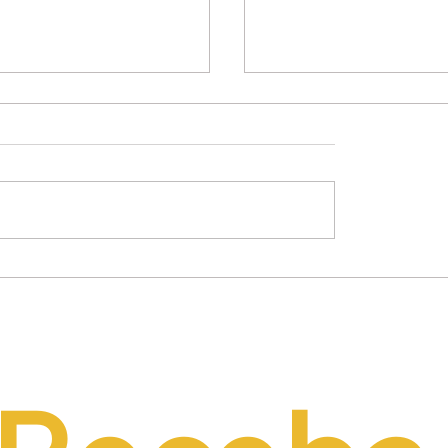
mínio Lima Neto
Empresários propõe
de PEC do Emprego
alternativas à contri
iência da CCJ e
previdenciária sobre 
a necessidade de
r o custo da
tação formal