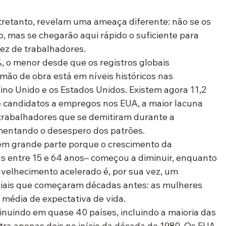
tretanto, revelam uma ameaça diferente: não se os 
, mas se chegarão aqui rápido o suficiente para 
ez de trabalhadores.
o menor desde que os registros globais 
ão de obra está em níveis históricos nas 
no Unido e os Estados Unidos. Existem agora 11,2 
e candidatos a empregos nos EUA, a maior lacuna 
trabalhadores que se demitiram durante a 
entando o desespero dos patrões.
em grande parte porque o crescimento da 
s entre 15 e 64 anos– começou a diminuir, enquanto 
velhecimento acelerado é, por sua vez, um 
iais que começaram décadas antes: as mulheres 
a média de expectativa de vida.
nuindo em quase 40 países, incluindo a maioria das 
tra apenas dois no início da década de 1980. Os EUA 