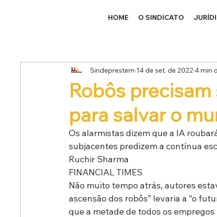
HOME
O SINDICATO
JURÍD
Sindeprestem
14 de set. de 2022
4 min d
Robôs precisam 
para salvar o m
Os alarmistas dizem que a IA rouba
subjacentes predizem a contínua es
Ruchir Sharma

FINANCIAL TIMES
Não muito tempo atrás, autores estav
ascensão dos robôs” levaria a “o futu
que a metade de todos os empregos 