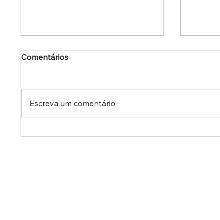
Comentários
Escreva um comentário
Dr. Ermínio Lima Neto
Dr. Er
defende aperfeiçoamento
defen
do Estatuto do Aprendiz em
em aud
audiência no Senado
destac
reduzi
contra