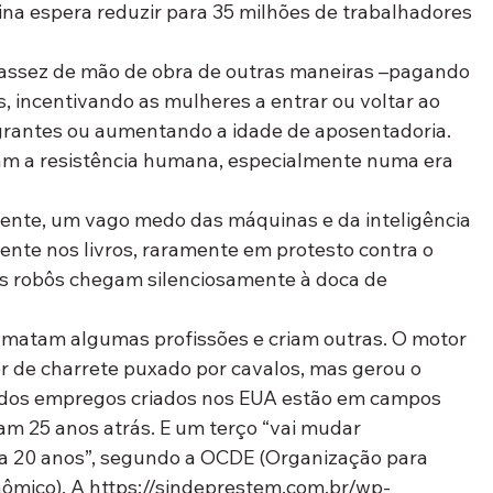
ina espera reduzir para 35 milhões de trabalhadores 
assez de mão de obra de outras maneiras –pagando 
, incentivando as mulheres a entrar ou voltar ao 
grantes ou aumentando a idade de aposentadoria. 
m a resistência humana, especialmente numa era 
ente, um vago medo das máquinas e da inteligência 
mente nos livros, raramente em protesto contra o 
s robôs chegam silenciosamente à doca de 
 matam algumas profissões e criam outras. O motor 
r de charrete puxado por cavalos, mas gerou o 
o dos empregos criados nos EUA estão em campos 
am 25 anos atrás. E um terço “vai mudar 
 20 anos”, segundo a OCDE (Organização para 
mico). A https://sindeprestem.com.br/wp-