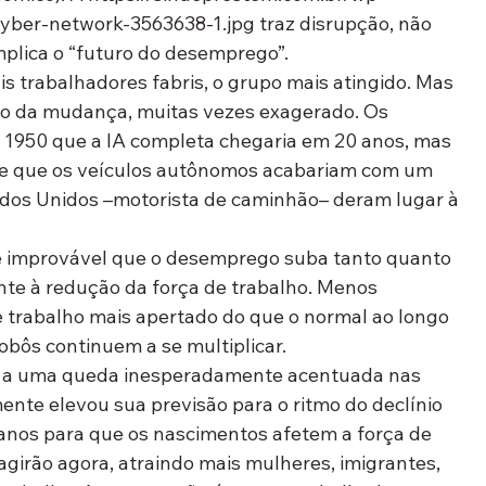
yber-network-3563638-1.jpg traz disrupção, não 
plica o “futuro do desemprego”.
is trabalhadores fabris, o grupo mais atingido. Mas 
mo da mudança, muitas vezes exagerado. Os 
 1950 que a IA completa chegaria em 20 anos, mas 
 de que os veículos autônomos acabariam com um 
os Unidos –motorista de caminhão– deram lugar à 
 é improvável que o desemprego suba tanto quanto 
nte à redução da força de trabalho. Menos 
 trabalho mais apertado do que o normal ao longo 
obôs continuem a se multiplicar.
o a uma queda inesperadamente acentuada nas 
nte elevou sua previsão para o ritmo do declínio 
 anos para que os nascimentos afetem a força de 
agirão agora, atraindo mais mulheres, imigrantes, 