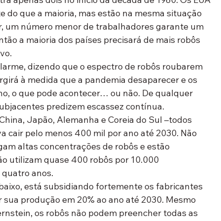
e do que a maioria, mas estão na mesma situação 
or, um número menor de trabalhadores garante um 
tão a maioria dos países precisará de mais robôs 
vo.
larme, dizendo que o espectro de robôs roubarem 
rgirá à medida que a pandemia desaparecer e os 
ho, o que pode acontecer… ou não. De qualquer 
subjacentes predizem escassez contínua.
 China, Japão, Alemanha e Coreia do Sul –todos 
a cair pelo menos 400 mil por ano até 2030. Não 
rigam altas concentrações de robôs e estão 
ão utilizam quase 400 robôs por 10.000 
 quatro anos.
baixo, está subsidiando fortemente os fabricantes 
ar sua produção em 20% ao ano até 2030. Mesmo 
ernstein, os robôs não podem preencher todas as 