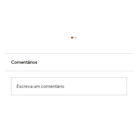
Comentários
Escreva um comentário
Dr. Ermínio Lima Neto defende PEC do
Emprego em audiência da CCJ e destaca
necessidade de reduzir o custo da
contratação formal