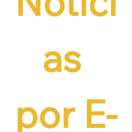
Notíci
as 
por E-