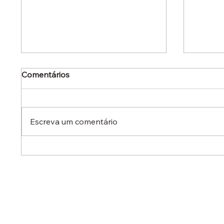
Comentários
Escreva um comentário
Dr. Ermínio Lima Neto
Dr. Er
defende aperfeiçoamento
defen
do Estatuto do Aprendiz em
em aud
audiência no Senado
destac
reduzi
contra