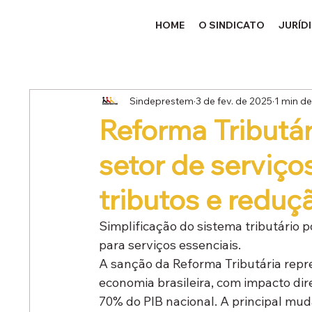
HOME
O SINDICATO
JURÍD
Sindeprestem
3 de fev. de 2025
1 min de
Reforma Tributá
setor de serviço
tributos e reduç
Simplificação do sistema tributário 
para serviços essenciais.
A sanção da Reforma Tributária rep
economia brasileira, com impacto dir
70% do PIB nacional. A principal mud