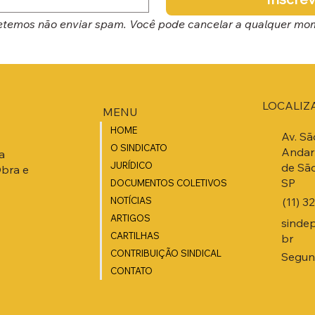
temos não enviar spam. Você pode cancelar a qualquer mo
LOCALIZ
MENU
HOME
Av. Sã
O SINDICATO
Andar 
a
JURÍDICO
de São
Obra e
SP
DOCUMENTOS COLETIVOS
(11) 3
NOTÍCIAS
ARTIGOS
sinde
CARTILHAS
br
CONTRIBUIÇÃO SINDICAL
Segund
CONTATO