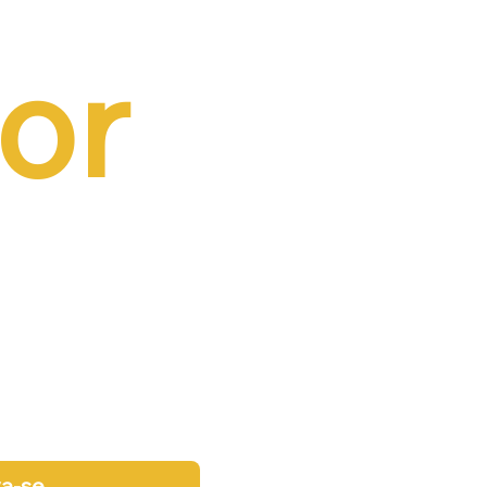
or 
va-se