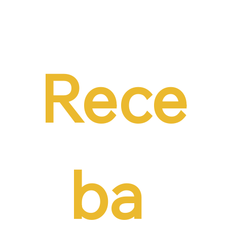
Dr. Ermínio Lima Neto defende PEC do
Emprego em audiência da CCJ e destaca
necessidade de reduzir o custo da
contratação formal
Rece
ba 