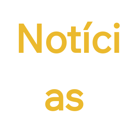
Notíci
as 