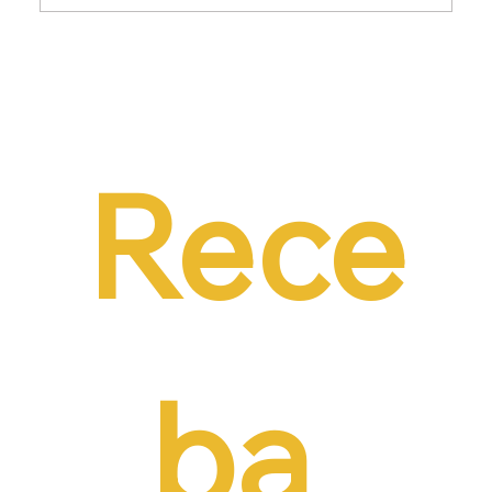
Dr. Ermínio Lima Neto defende PEC do
Emprego em audiência da CCJ e destaca
necessidade de reduzir o custo da
contratação formal
Rece
ba 