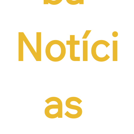
Notíci
as 