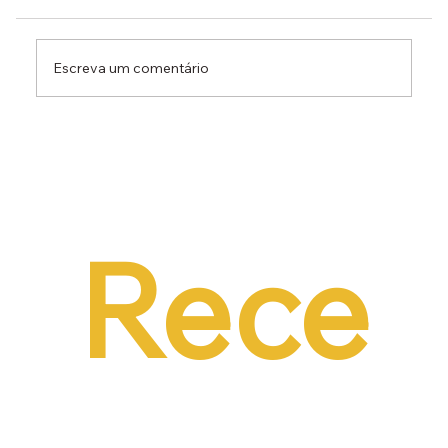
Escreva um comentário
Dr. Ermínio Lima Neto defende PEC do
Emprego em audiência da CCJ e destaca
necessidade de reduzir o custo da
contratação formal
Rece