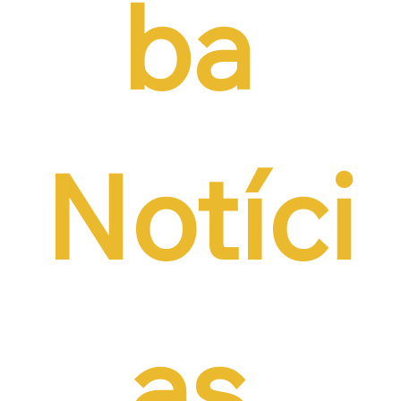
ba 
Notíci
as 