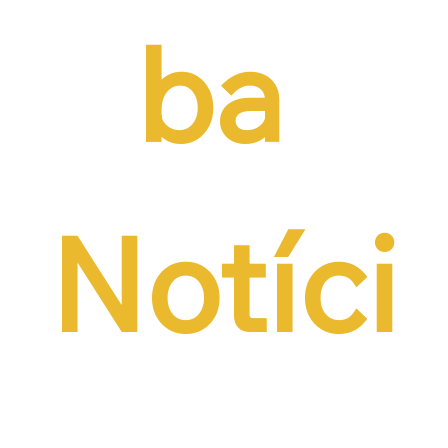
ba 
Notíci