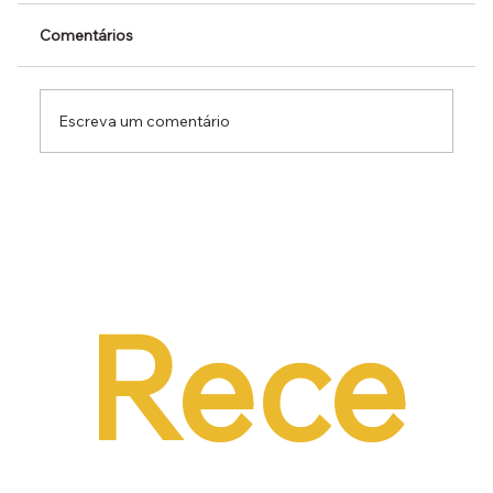
Comentários
Escreva um comentário
Dr. Ermínio Lima Neto defende PEC do
Emprego em audiência da CCJ e destaca
necessidade de reduzir o custo da
contratação formal
Rece