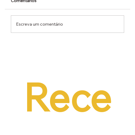
Comentários
Escreva um comentário
Dr. Ermínio Lima Neto defende PEC do
Emprego em audiência da CCJ e destaca
necessidade de reduzir o custo da
contratação formal
Rece