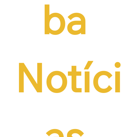
ba 
Notíci
as 