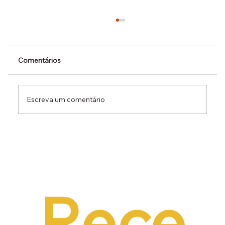
Comentários
Escreva um comentário
Dr. Ermínio Lima Neto defende PEC do
Emprego em audiência da CCJ e destaca
necessidade de reduzir o custo da
contratação formal
Rece