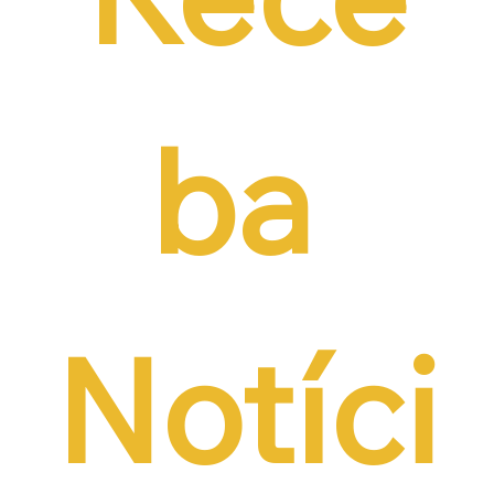
ba 
Notíci