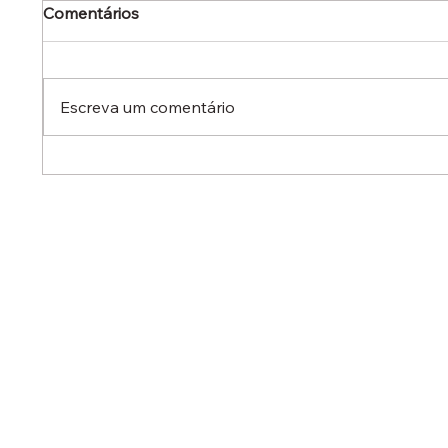
Comentários
Escreva um comentário
Dr. Ermínio Lima Neto
Dr. Er
defende aperfeiçoamento
defen
do Estatuto do Aprendiz em
em aud
audiência no Senado
destac
reduzi
contra