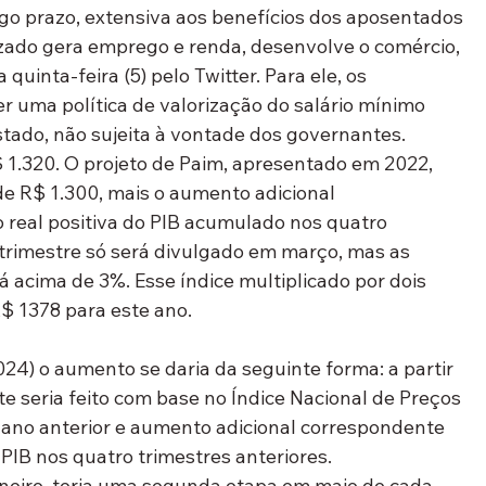
go prazo, extensiva aos benefícios dos aposentados 
izado gera emprego e renda, desenvolve o comércio, 
uinta-feira (5) pelo Twitter. Para ele, os 
r uma política de valorização do salário mínimo 
Estado, não sujeita à vontade dos governantes.
 1.320. O projeto de Paim, apresentado em 2022, 
e R$ 1.300, mais o aumento adicional 
 real positiva do PIB acumulado nos quatro 
 trimestre só será divulgado em março, mas as 
á acima de 3%. Esse índice multiplicado por dois 
$ 1378 para este ano.
024) o aumento se daria da seguinte forma: a partir 
ste seria feito com base no Índice Nacional de Preços 
ano anterior e aumento adicional correspondente 
 PIB nos quatro trimestres anteriores.
neiro, teria uma segunda etapa em maio de cada 