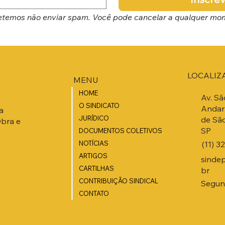
temos não enviar spam. Você pode cancelar a qualquer mo
LOCALIZ
MENU
HOME
Av. Sã
O SINDICATO
Andar 
a
JURÍDICO
de São
Obra e
SP
DOCUMENTOS COLETIVOS
(11) 3
NOTÍCIAS
ARTIGOS
sinde
CARTILHAS
br
CONTRIBUIÇÃO SINDICAL
Segund
CONTATO