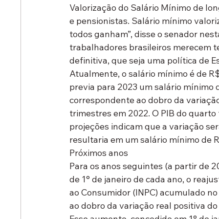
Valorização do Salário Mínimo de lon
e pensionistas. Salário mínimo valor
todos ganham”, disse o senador nesta q
trabalhadores brasileiros merecem te
definitiva, que seja uma política de 
Atualmente, o salário mínimo é de R$
previa para 2023 um salário mínimo d
correspondente ao dobro da variação
trimestres em 2022. O PIB do quarto
projeções indicam que a variação ser
resultaria em um salário mínimo de R
Próximos anos
Para os anos seguintes (a partir de 2
de 1° de janeiro de cada ano, o reaju
ao Consumidor (INPC) acumulado no 
ao dobro da variação real positiva do
Esse aumento, concedido em 1° de ja