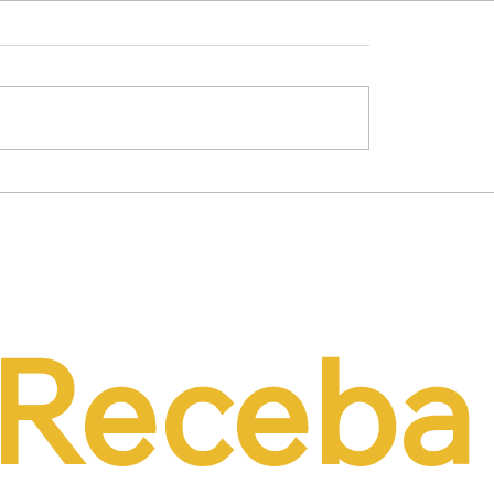
mínio Lima Neto
Empresários propõe
de PEC do Emprego
alternativas à contri
iência da CCJ e
previdenciária sobre 
a necessidade de
r o custo da
tação formal
Receba 