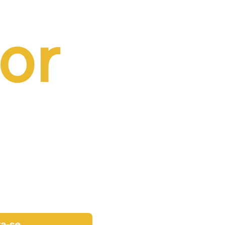
or 
va-se