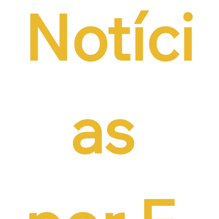
Notíci
as 