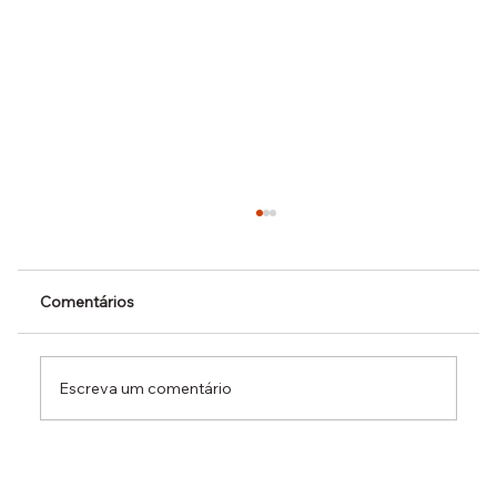
Comentários
Escreva um comentário
Dr. Ermínio Lima Neto defende PEC do