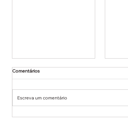
Comentários
Escreva um comentário
Dr. Ermínio Lima Neto
Dr. Er
defende aperfeiçoamento
defen