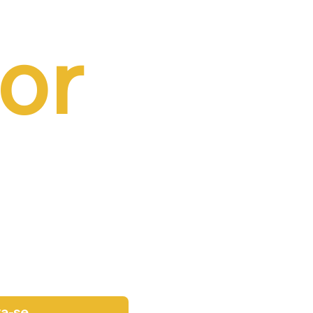
or 
va-se