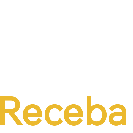
iência da CCJ e
previdenciária sobre 
a necessidade de
r o custo da
tação formal
Receba 