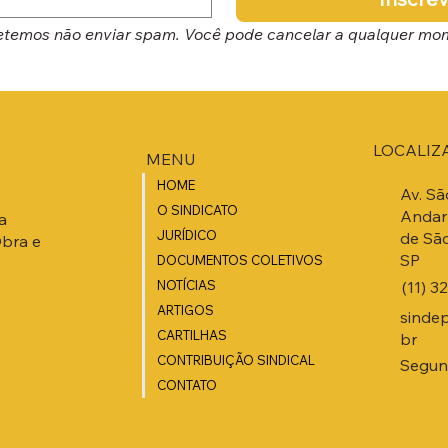
temos não enviar spam. Você pode cancelar a qualquer mo
LOCALIZ
MENU
HOME
Av. Sã
O SINDICATO
Andar 
a
JURÍDICO
de São
Obra e
SP
DOCUMENTOS COLETIVOS
(11) 3
NOTÍCIAS
ARTIGOS
sinde
CARTILHAS
br
CONTRIBUIÇÃO SINDICAL
Segund
CONTATO