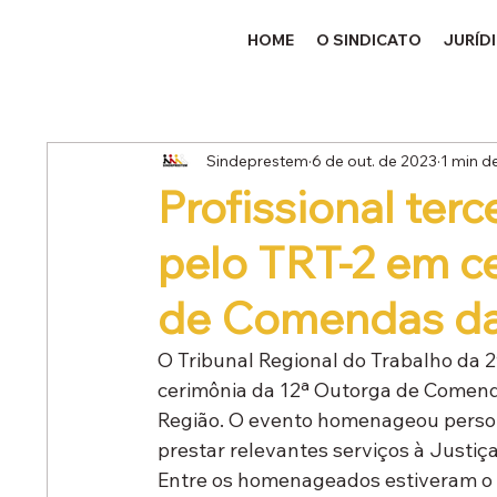
HOME
O SINDICATO
JURÍD
Sindeprestem
6 de out. de 2023
1 min de
Profissional ter
pelo TRT-2 em c
de Comendas da
O Tribunal Regional do Trabalho da 2
cerimônia da 12ª Outorga de Comenda
Região. O evento homenageou persona
prestar relevantes serviços à Justiç
Entre os homenageados estiveram o 