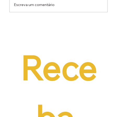
Escreva um comentário
Dr. Ermínio Lima Neto defende PEC do
Emprego em audiência da CCJ e destaca
necessidade de reduzir o custo da
contratação formal
Rece