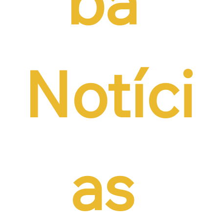
ba 
Notíci
as 