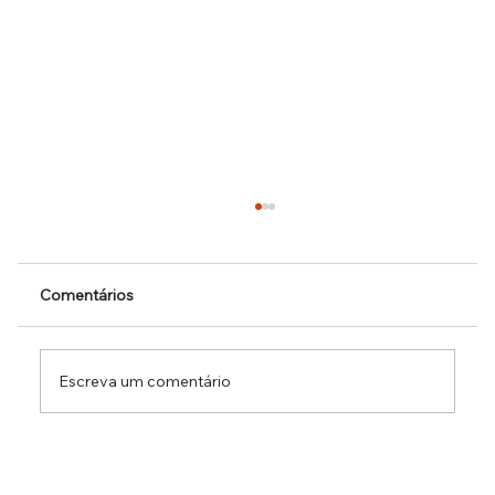
Comentários
Escreva um comentário
Dr. Ermínio Lima Neto defende PEC do
Emprego em audiência da CCJ e destaca