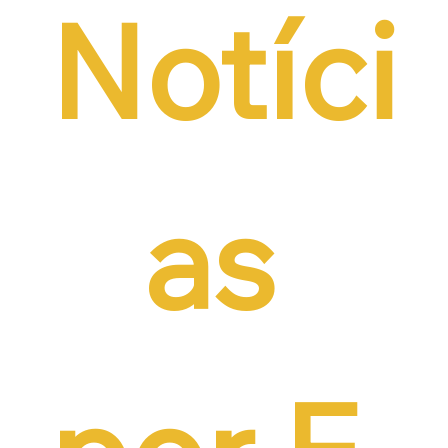
Notíci
as 