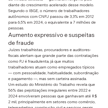
diante do crescimento acelerado desse modelo. 
Segundo o IBGE, o número de trabalhadores 
autônomos com CNPJ passou de 
3,3% em 2012 
para 6,5% em 2024
, o equivalente a 
7 milhões de 
pessoas
.
Aumento expressivo e suspeitas 
de fraude
Juízes trabalhistas, procuradores e auditores-
fiscais alertam que grande parte das contratações 
como PJ é 
fraudulenta
, já que muitos 
trabalhadores atuam como empregados típicos 
— com pessoalidade, habitualidade, subordinação 
e pagamento —, mas sem carteira assinada.

Um estudo do Ministério do Trabalho revela que 
56% das pejotizações irregulares
 entre 2022 e 
2024 envolveram pessoas que ganhavam 
até R$ 
2 mil
, principalmente em setores como comércio, 
telemarketing, construção civil e serviços gerais.