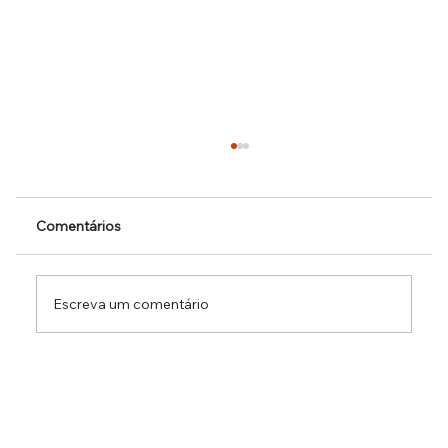
Comentários
Escreva um comentário
Dr. Ermínio Lima Neto defende PEC do
Emprego em audiência da CCJ e destaca
necessidade de reduzir o custo da