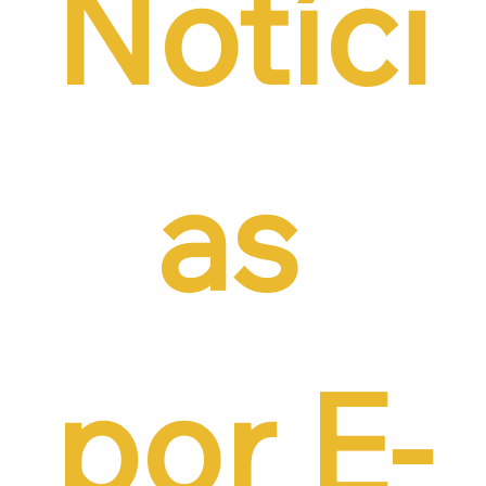
Notíci
as 
por E-