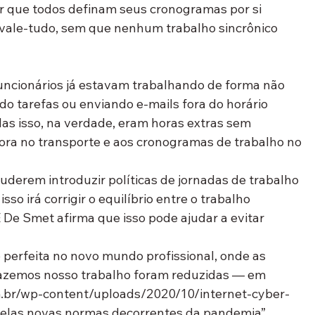
ar que todos definam seus cronogramas por si 
vale-tudo, sem que nenhum trabalho sincrônico 
ncionários já estavam trabalhando de forma não 
do tarefas ou enviando e-mails fora do horário 
Mas isso, na verdade, eram horas extras sem 
ra no transporte e aos cronogramas de trabalho no 
derem introduzir políticas de jornadas de trabalho 
sso irá corrigir o equilíbrio entre o trabalho 
E De Smet afirma que isso pode ajudar a evitar 
 perfeita no novo mundo profissional, onde as 
fazemos nosso trabalho foram reduzidas — em 
om.br/wp-content/uploads/2020/10/internet-cyber-
pelas novas normas decorrentes da pandemia”, 