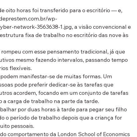
 oito horas foi transferido para o escritório — e, 
ndeprestem.com.br/wp-
ber-network-3563638-1.jpg, a visão convencional e 
strutura fixa de trabalho no escritório das nove às 
rompeu com esse pensamento tradicional, já que 
utivos mesmo fazendo intervalos, passando tempo 
os flexíveis.
s podem manifestar-se de muitas formas. Um 
soas pode preferir dedicar-se às tarefas que 
utros acordem, focando em um conjunto de tarefas 
o a carga de trabalho na parte da tarde.
balhar por duas horas à tarde para pegar seu filho 
o o período de trabalho depois que a criança for 
uito pessoais.
as do comportamento da London School of Economics 