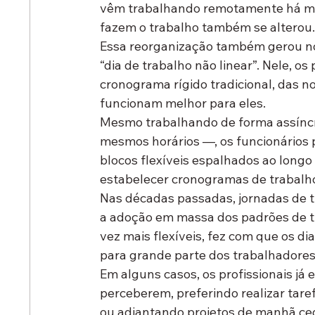
vêm trabalhando remotamente há mai
fazem o trabalho também se alterou
Essa reorganização também gerou nov
“dia de trabalho não linear”. Nele, o
cronograma rígido tradicional, das no
funcionam melhor para eles.
Mesmo trabalhando de forma assínc
mesmos horários —, os funcionários
blocos flexíveis espalhados ao longo 
estabelecer cronogramas de trabalho 
Nas décadas passadas, jornadas de t
a adoção em massa dos padrões de t
vez mais flexíveis, fez com que os di
para grande parte dos trabalhadores
Em alguns casos, os profissionais já
perceberem, preferindo realizar tare
ou adiantando projetos de manhã ce