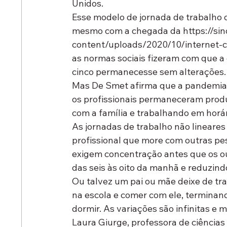
Unidos.
Esse modelo de jornada de trabalho de
mesmo com a chegada da https://si
content/uploads/2020/10/internet-cy
as normas sociais fizeram com que a e
cinco permanecesse sem alterações.
Mas De Smet afirma que a pandemia 
os profissionais permaneceram prod
com a família e trabalhando em horári
As jornadas de trabalho não lineare
profissional que more com outras pes
exigem concentração antes que os o
das seis às oito da manhã e reduzind
Ou talvez um pai ou mãe deixe de tra
na escola e comer com ele, terminand
dormir. As variações são infinitas e m
Laura Giurge, professora de ciênci