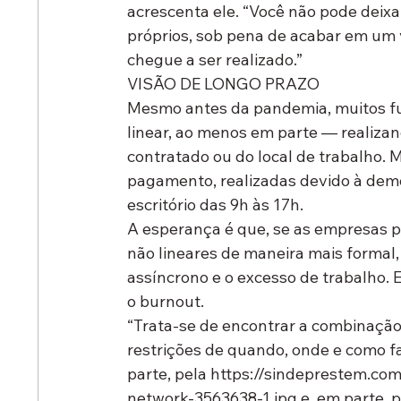
acrescenta ele. “Você não pode deix
próprios, sob pena de acabar em um 
chegue a ser realizado.”
VISÃO DE LONGO PRAZO
Mesmo antes da pandemia, muitos fu
linear, ao menos em parte — realizan
contratado ou do local de trabalho. 
pagamento, realizadas devido à demo
escritório das 9h às 17h.
A esperança é que, se as empresas pu
não lineares de maneira mais formal, i
assíncrono e o excesso de trabalho. 
o burnout.
“Trata-se de encontrar a combinação
restrições de quando, onde e como 
parte, pela https://sindeprestem.c
network-3563638-1.jpg e, em parte, 