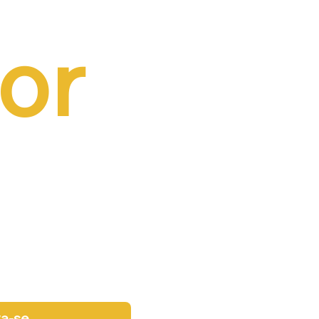
or 
va-se