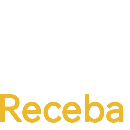
de PEC do Emprego
alternativas à contri
iência da CCJ e
previdenciária sobre 
a necessidade de
r o custo da
tação formal
Receba 