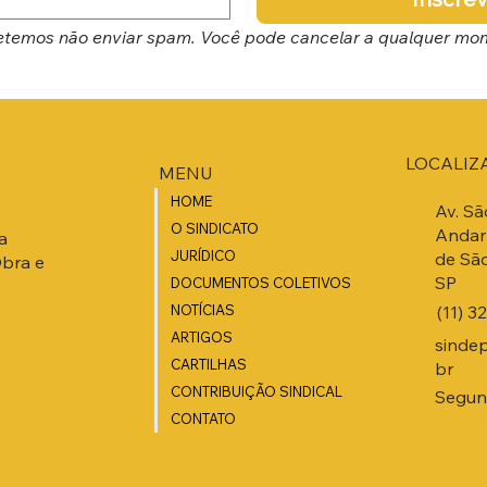
temos não enviar spam. Você pode cancelar a qualquer mo
LOCALIZ
MENU
HOME
Av. Sã
O SINDICATO
Andar 
a
JURÍDICO
de São
Obra e
SP
DOCUMENTOS COLETIVOS
(11) 3
NOTÍCIAS
ARTIGOS
sinde
CARTILHAS
br
CONTRIBUIÇÃO SINDICAL
Segund
CONTATO