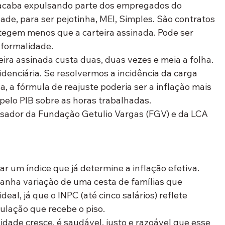
 acaba expulsando parte dos empregados do 
ade, para ser pejotinha, MEI, Simples. São contratos 
tegem menos que a carteira assinada. Pode ser 
nformalidade.
ira assinada custa duas, duas vezes e meia a folha. 
idenciária. Se resolvermos a incidência da carga 
a, a fórmula de reajuste poderia ser a inflação mais 
pelo PIB sobre as horas trabalhadas.
isador da Fundação Getulio Vargas (FGV) e da LCA 
r um índice que já determine a inflação efetiva. 
anha variação de uma cesta de famílias que 
eal, já que o INPC (até cinco salários) reflete 
lação que recebe o piso.
idade cresce, é saudável, justo e razoável que esse 