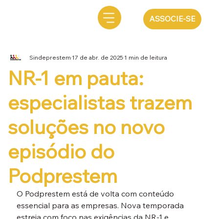
ASSOCIE-SE
Sindeprestem
17 de abr. de 2025
1 min de leitura
NR-1 em pauta:
especialistas trazem
soluções no novo
episódio do
Podprestem
O Podprestem está de volta com conteúdo 
essencial para as empresas. Nova temporada 
estreia com foco nas exigências da NR-1 e 