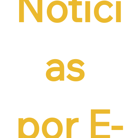
Notíci
as 
por E-