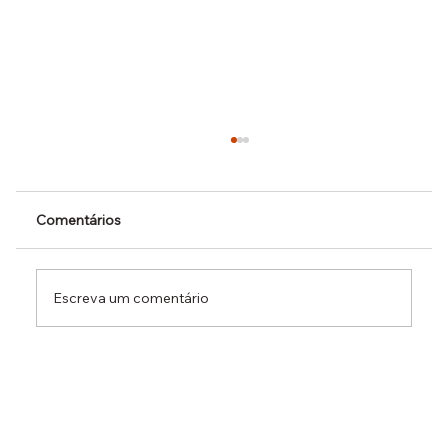
Comentários
Escreva um comentário
Dr. Ermínio Lima Neto defende PEC do
Emprego em audiência da CCJ e destaca
necessidade de reduzir o custo da
contratação formal