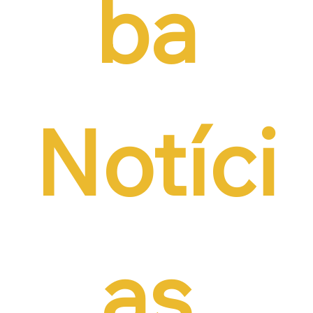
ba 
Notíci
as 