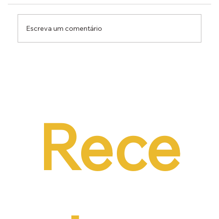
Escreva um comentário
Dr. Ermínio Lima Neto defende PEC do
Emprego em audiência da CCJ e destaca
necessidade de reduzir o custo da
contratação formal
Rece