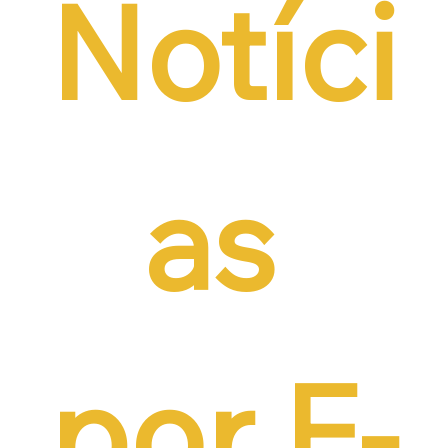
Notíci
as 
por E-