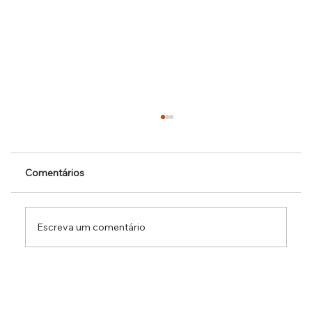
Comentários
Escreva um comentário
Dr. Ermínio Lima Neto defende PEC do
Emprego em audiência da CCJ e destaca
necessidade de reduzir o custo da