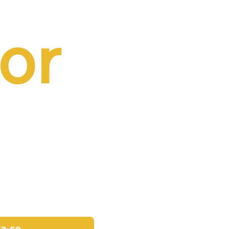
or 
va-se