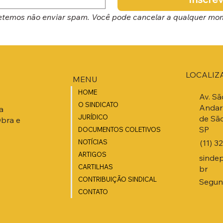
temos não enviar spam. Você pode cancelar a qualquer mo
LOCALIZ
MENU
HOME
Av. Sã
O SINDICATO
Andar 
a
JURÍDICO
de São
Obra e
SP
DOCUMENTOS COLETIVOS
(11) 3
NOTÍCIAS
ARTIGOS
sinde
CARTILHAS
br
CONTRIBUIÇÃO SINDICAL
Segund
CONTATO