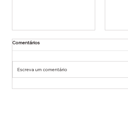
Comentários
Escreva um comentário
Dr. Ermínio Lima Neto
Dr. Er
defende aperfeiçoamento
defen
do Estatuto do Aprendiz em
em aud
audiência no Senado
destac
reduzi
contra