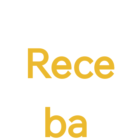
Dr. Ermínio Lima Neto defende PEC do
Emprego em audiência da CCJ e destaca
necessidade de reduzir o custo da
contratação formal
Rece
ba 