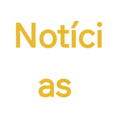
Notíci
as 