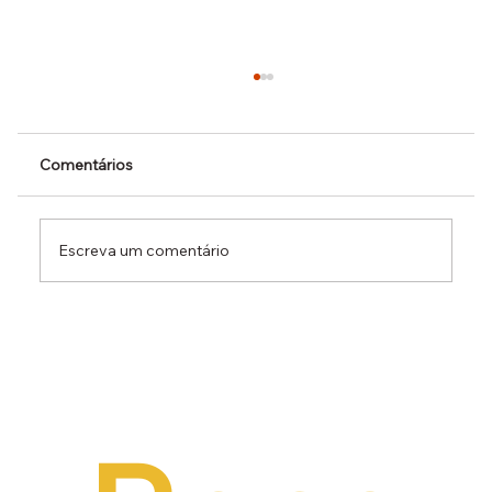
Comentários
Escreva um comentário
Dr. Ermínio Lima Neto defende PEC do
Emprego em audiência da CCJ e destaca
necessidade de reduzir o custo da
contratação formal