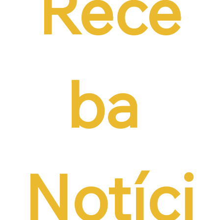
Rece
ba 
Notíci