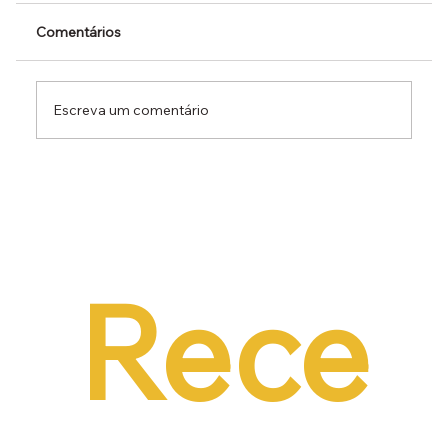
Comentários
Escreva um comentário
Dr. Ermínio Lima Neto defende PEC do
Emprego em audiência da CCJ e destaca
necessidade de reduzir o custo da
contratação formal
Rece