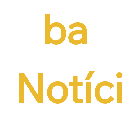
ba 
Notíci