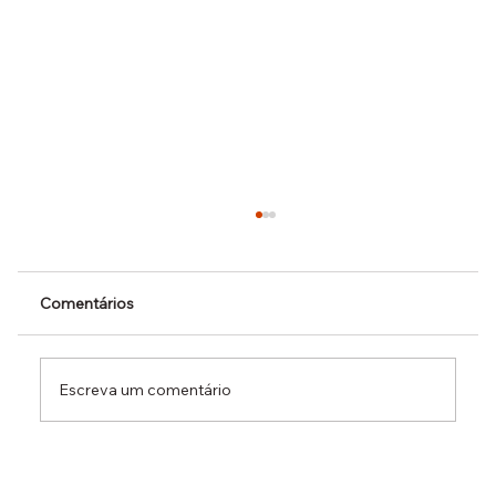
Comentários
Escreva um comentário
Dr. Ermínio Lima Neto defende PEC do