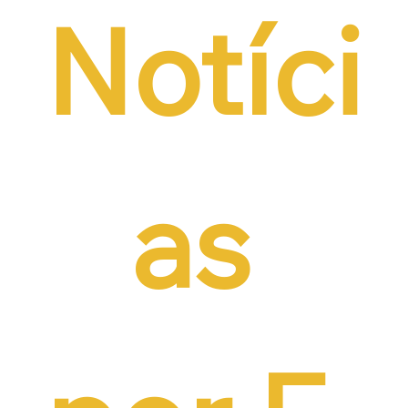
Notíci
as 